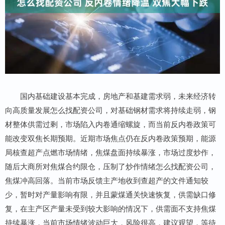
国内基础建设基本完成，房地产和基建需求弱，未来经济转
向高质量发展怎么找配资公司，对基础钢材需求将持续走弱，钢
材整体供需过剩，市场陷入内卷通缩螺旋，而当前反内卷政策可
能改变双焦长期预期。近期市场焦点仍在反内卷政策预期，能源
局核查超产点燃市场情绪，焦煤盘面持续暴涨，市场过度炒作，
随后大商所对焦煤合约限仓，压制了炒作情绪怎么找配资公司，
焦煤冲高回落。当前市场反馈主产地收到查超产的文件通知较
少，暂时对产量影响有限，并且蒙煤通关快速恢复，供需缺口修
复，在主产区产量未受到较大影响的情况下，供需面不支持焦煤
持续暴涨，当前市场情绪波动巨大，风险很高，建议观望，等待